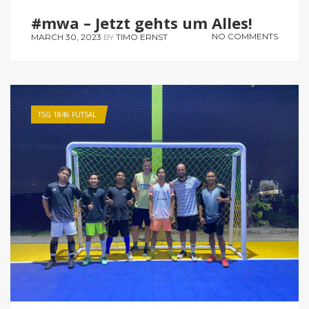
#mwa – Jetzt gehts um Alles!
NO COMMENTS
MARCH 30, 2023
BY
TIMO ERNST
TSG 1846 FUTSAL