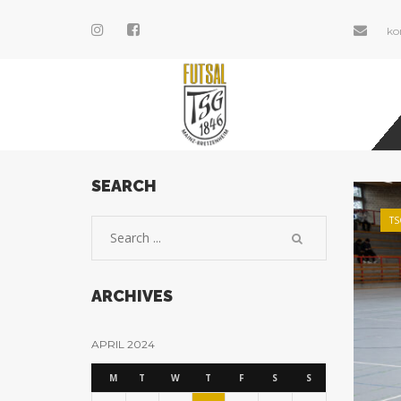
ko
SEARCH
TS
ARCHIVES
APRIL 2024
M
T
W
T
F
S
S