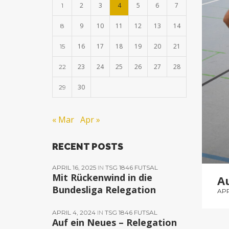
2
3
4
5
6
7
1
9
10
11
12
13
14
8
16
17
18
19
20
21
15
23
24
25
26
27
28
22
30
29
« Mar
Apr »
RECENT POSTS
APRIL 16, 2025
IN
TSG 1846 FUTSAL
Mit Rückenwind in die
Au
Bundesliga Relegation
APR
APRIL 4, 2024
IN
TSG 1846 FUTSAL
Auf ein Neues – Relegation