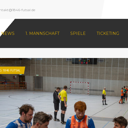
ntakt@1846-futsal.de
NEWS
1. MANNSCHAFT
SPIELE
TICKETING
G 1846 FUTSAL