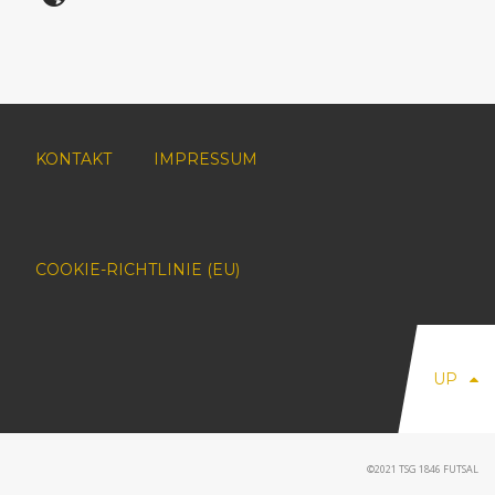
KONTAKT
IMPRESSUM
COOKIE-RICHTLINIE (EU)
UP
©2021 TSG 1846 FUTSAL