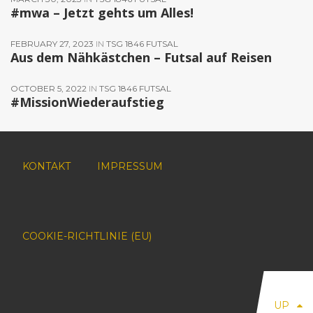
#mwa – Jetzt gehts um Alles!
FEBRUARY 27, 2023
IN
TSG 1846 FUTSAL
Aus dem Nähkästchen – Futsal auf Reisen
OCTOBER 5, 2022
IN
TSG 1846 FUTSAL
#MissionWiederaufstieg
KONTAKT
IMPRESSUM
COOKIE-RICHTLINIE (EU)
UP