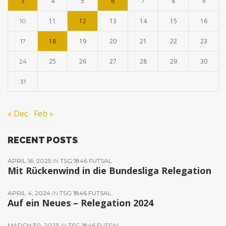
4
5
6
7
8
9
3
11
12
13
14
15
16
10
18
19
20
21
22
23
17
25
26
27
28
29
30
24
31
« Dec
Feb »
RECENT POSTS
APRIL 16, 2025
IN
TSG 1846 FUTSAL
Mit Rückenwind in die Bundesliga Relegation
APRIL 4, 2024
IN
TSG 1846 FUTSAL
Auf ein Neues – Relegation 2024
MARCH 30, 2023
IN
TSG 1846 FUTSAL