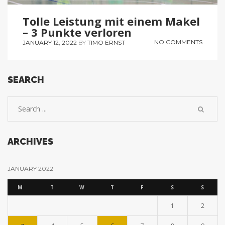
Tolle Leistung mit einem Makel
– 3 Punkte verloren
NO COMMENTS
JANUARY 12, 2022
BY
TIMO ERNST
SEARCH
ARCHIVES
JANUARY 2022
M
T
W
T
F
S
S
1
2