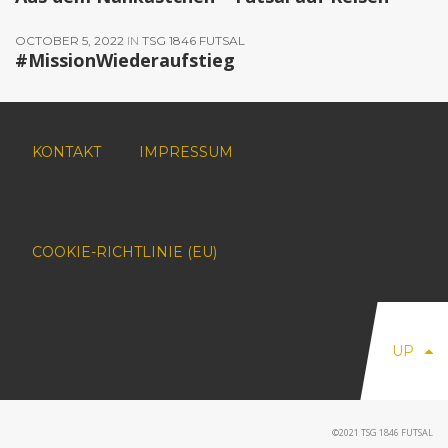
OCTOBER 5, 2022
IN
TSG 1846 FUTSAL
#MissionWiederaufstieg
KONTAKT
IMPRESSUM
COOKIE-RICHTLINIE (EU)
UP
©2021 TSG 1846 FUTSAL