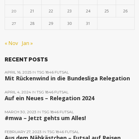
21
22
23
24
25
26
20
28
29
30
31
27
« Nov
Jan »
RECENT POSTS
APRIL 16, 2025
IN
TSG 1846 FUTSAL
Mit Rückenwind in die Bundesliga Relegation
APRIL 4, 2024
IN
TSG 1846 FUTSAL
Auf ein Neues – Relegation 2024
MARCH 30, 2023
IN
TSG 1846 FUTSAL
#mwa – Jetzt gehts um Alles!
FEBRUARY 27, 2023
IN
TSG 1846 FUTSAL
Aus dem Nähkästchen – Futsal auf Reisen