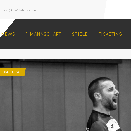
ntakt@1846-futsal.de
NEWS
1. MANNSCHAFT
SPIELE
TICKETING
G 1846 FUTSAL