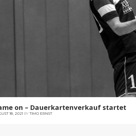
ame on – Dauerkartenverkauf startet
UST 18, 2021
BY
TIMO ERNST