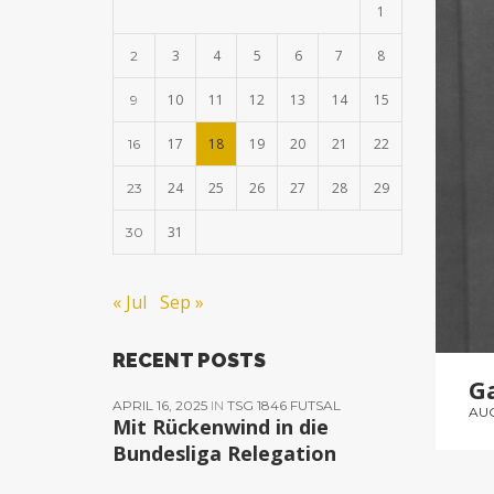
1
3
4
5
6
7
8
2
10
11
12
13
14
15
9
17
18
19
20
21
22
16
24
25
26
27
28
29
23
31
30
« Jul
Sep »
RECENT POSTS
G
APRIL 16, 2025
IN
TSG 1846 FUTSAL
AUG
Mit Rückenwind in die
Bundesliga Relegation