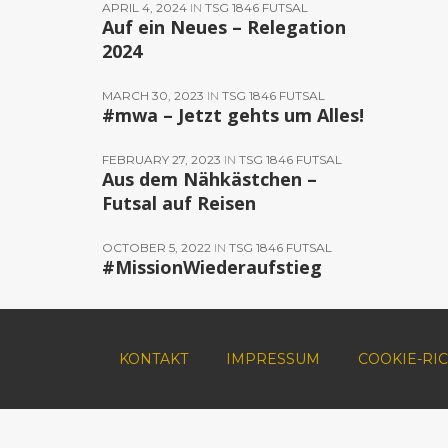
APRIL 4, 2024
IN
TSG 1846 FUTSAL
Auf ein Neues – Relegation
2024
MARCH 30, 2023
IN
TSG 1846 FUTSAL
#mwa – Jetzt gehts um Alles!
FEBRUARY 27, 2023
IN
TSG 1846 FUTSAL
Aus dem Nähkästchen –
Futsal auf Reisen
OCTOBER 5, 2022
IN
TSG 1846 FUTSAL
#MissionWiederaufstieg
KONTAKT
IMPRESSUM
COOKIE-RIC