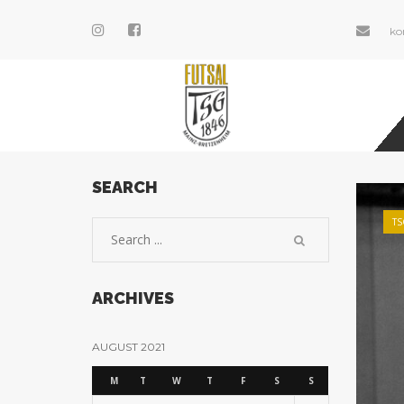
ko
SEARCH
TS
ARCHIVES
AUGUST 2021
M
T
W
T
F
S
S