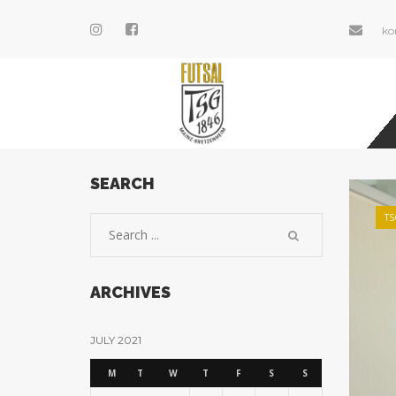
ko
SEARCH
TS
ARCHIVES
JULY 2021
M
T
W
T
F
S
S