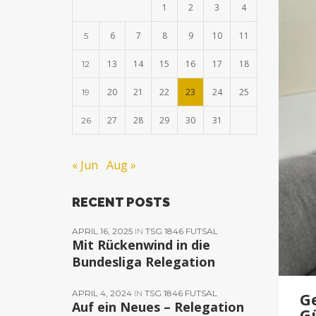
1
2
3
4
6
7
8
9
10
11
5
13
14
15
16
17
18
12
20
21
22
23
24
25
19
27
28
29
30
31
26
« Jun
Aug »
RECENT POSTS
APRIL 16, 2025
IN
TSG 1846 FUTSAL
Mit Rückenwind in die
Bundesliga Relegation
APRIL 4, 2024
IN
TSG 1846 FUTSAL
Ge
Auf ein Neues – Relegation
G