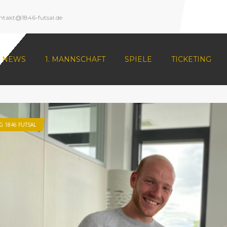
ntakt@1846-futsal.de
NEWS
1. MANNSCHAFT
SPIELE
TICKETING
G 1846 FUTSAL