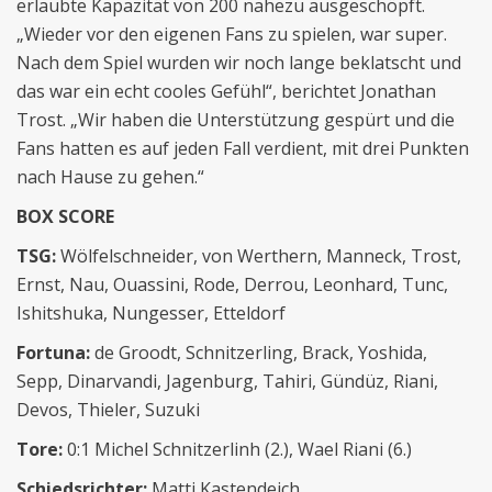
erlaubte Kapazität von 200 nahezu ausgeschöpft.
„Wieder vor den eigenen Fans zu spielen, war super.
Nach dem Spiel wurden wir noch lange beklatscht und
das war ein echt cooles Gefühl“, berichtet Jonathan
Trost. „Wir haben die Unterstützung gespürt und die
Fans hatten es auf jeden Fall verdient, mit drei Punkten
nach Hause zu gehen.“
BOX SCORE
TSG:
Wölfelschneider, von Werthern, Manneck, Trost,
Ernst, Nau, Ouassini, Rode, Derrou, Leonhard, Tunc,
Ishitshuka, Nungesser, Etteldorf
Fortuna:
de Groodt, Schnitzerling, Brack, Yoshida,
Sepp, Dinarvandi, Jagenburg, Tahiri, Gündüz, Riani,
Devos, Thieler, Suzuki
Tore:
0:1 Michel Schnitzerlinh (2.), Wael Riani (6.)
Schiedsrichter:
Matti Kastendeich