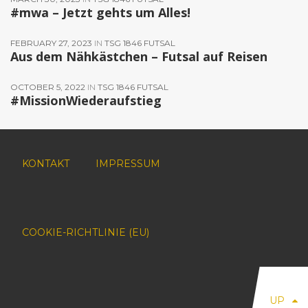
#mwa – Jetzt gehts um Alles!
FEBRUARY 27, 2023
IN
TSG 1846 FUTSAL
Aus dem Nähkästchen – Futsal auf Reisen
OCTOBER 5, 2022
IN
TSG 1846 FUTSAL
#MissionWiederaufstieg
KONTAKT
IMPRESSUM
COOKIE-RICHTLINIE (EU)
UP