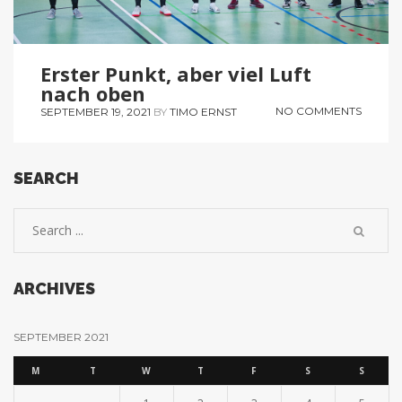
Erster Punkt, aber viel Luft
nach oben
NO COMMENTS
SEPTEMBER 19, 2021
BY
TIMO ERNST
SEARCH
ARCHIVES
SEPTEMBER 2021
M
T
W
T
F
S
S