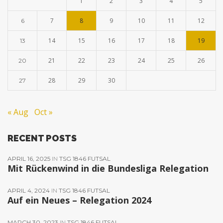
1
2
3
4
5
7
8
9
10
11
12
6
14
15
16
17
18
19
13
21
22
23
24
25
26
20
28
29
30
27
« Aug
Oct »
RECENT POSTS
APRIL 16, 2025
IN
TSG 1846 FUTSAL
Mit Rückenwind in die Bundesliga Relegation
APRIL 4, 2024
IN
TSG 1846 FUTSAL
Auf ein Neues – Relegation 2024
MARCH 30, 2023
IN
TSG 1846 FUTSAL