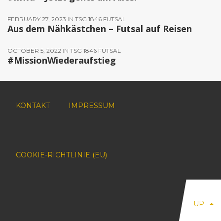
FEBRUARY 27, 2023
IN
TSG 1846 FUTSAL
Aus dem Nähkästchen – Futsal auf Reisen
OCTOBER 5, 2022
IN
TSG 1846 FUTSAL
#MissionWiederaufstieg
KONTAKT
IMPRESSUM
COOKIE-RICHTLINIE (EU)
UP