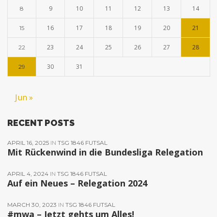
9
10
11
12
13
14
8
16
17
18
19
20
21
15
23
24
25
26
27
28
22
30
31
29
Jun »
RECENT POSTS
APRIL 16, 2025
IN
TSG 1846 FUTSAL
Mit Rückenwind in die Bundesliga Relegation
APRIL 4, 2024
IN
TSG 1846 FUTSAL
Auf ein Neues – Relegation 2024
MARCH 30, 2023
IN
TSG 1846 FUTSAL
#mwa – Jetzt gehts um Alles!