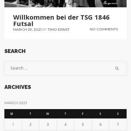
Willkommen bei der TSG 1846
Futsal
NO COMMENTS
MARCH 29, 2021
BY
TIMO ERNST
SEARCH
ARCHIVES
MARCH 2021
M
T
W
T
F
S
S
2
3
4
5
6
7
1