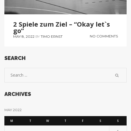
2 Spiele zum Ziel – “Okay let`s
go”
NO COMMENTS
MAY 8, 2022
BY
TIMO ERNST
SEARCH
ARCHIVES
MAY 2022
M
T
W
T
F
S
S