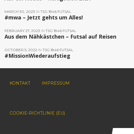
MARCH 30, 2023
IN
TSG 1846 FUTSAL
#mwa – Jetzt gehts um Alles!
FEBRUARY 27, 2023
IN
TSG 1846 FUTSAL
Aus dem Nähkästchen – Futsal auf Reisen
OCTOBER 5, 2022
IN
TSG 1846 FUTSAL
#MissionWiederaufstieg
KONTAKT
IMPRESSUM
COOKIE-RICHTLINIE (EU)