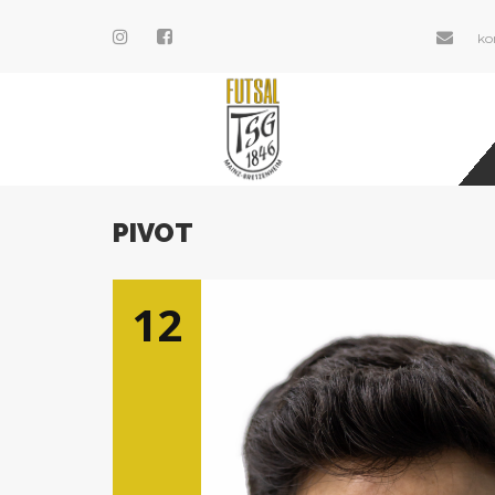
ko
PIVOT
12