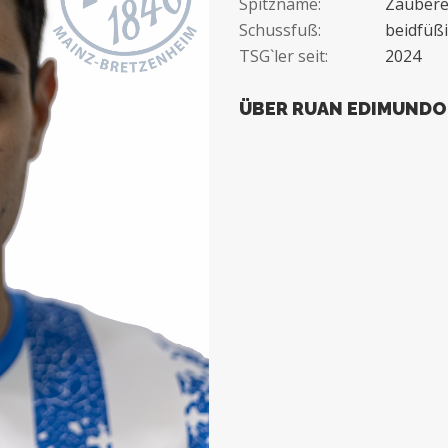
Spitzname:
Zaubere
Schussfuß:
beidfüß
TSG`ler seit:
2024
ÜBER RUAN EDIMUNDO 