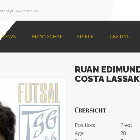
ntakt@1846-futsal.de
NEWS
1. MANNSCHAFT
SPIELE
TICKETING
RUAN EDIMUND
COSTA LASSAK
ÜBERSICHT
Position:
Pivot
Age:
28